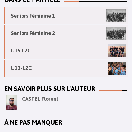
Seniors Féminine 1
Seniors Féminine 2
U15 L2C
U13-L2C
EN SAVOIR PLUS SUR L'AUTEUR
CASTEL Florent
À NE PAS MANQUER
Stage de préparation sélection départementale
Fin de stage
Forum Mini-Basket